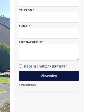
PFLICHTFELD
TELEFON
*
PFLICHTFELD
E-MAIL
*
IHRE NACHRICHT
PFLICHTFELD
Datenschutz
AKZEPTIERT
*
* Pflichtfelder