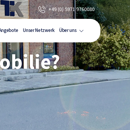
+49 (0) 5971 9760080
Angebote
Unser Netzwerk
Über uns
bilie?