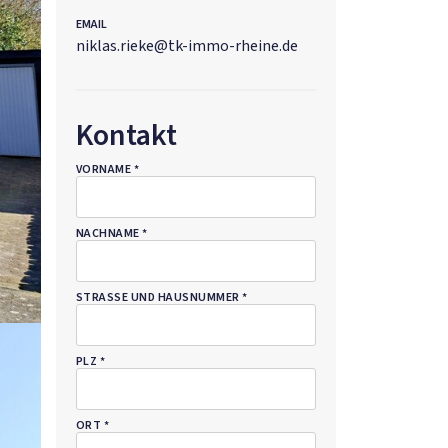
EMAIL
niklas.rieke@tk-immo-rheine.de
Kontakt
PFLICHTFELD
VORNAME
*
PFLICHTFELD
NACHNAME
*
PFLICHTFELD
STRASSE UND HAUSNUMMER
*
PFLICHTFELD
PLZ
*
PFLICHTFELD
ORT
*