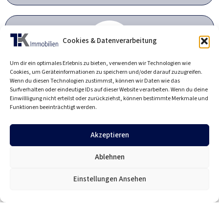
Cookies & Datenverarbeitung
Um dir ein optimales Erlebnis zu bieten, verwenden wir Technologien wie
Cookies, um Geräteinformationen zu speichern und/oder darauf zuzugreifen.
Unser Netzwerk - die TK-Familie
Wenn du diesen Technologien zustimmst, können wir Daten wie das
Surfverhalten oder eindeutige IDs auf dieser Website verarbeiten. Wenn du deine
Architektur, Rohbau, Innenausbau & Immobilien - vernetzt für Ihr
Einwillligung nicht erteilst oder zurückziehst, können bestimmte Merkmale und
Projekt.
Funktionen beeinträchtigt werden.
Akzeptieren
Ablehnen
Einstellungen Ansehen
Individuelle Lösung für Sie