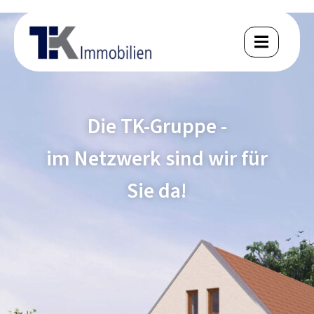
Die TK-Gruppe -
im Netzwerk sind wir für
Sie da!