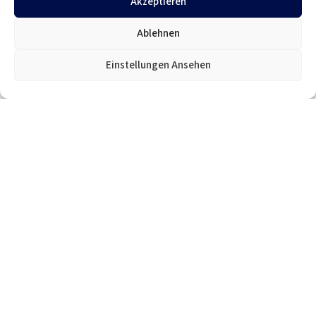
Akzeptieren
Partnerfirmen aus Rheine
Ablehnen
Einstellungen Ansehen
Unser Netzwerk: TK Unternehmensgruppe
Von der Idee zum
Zuhause – alles aus
einer Hand
TK Immobilien Rheine ist Teil der TK
Unternehmensgruppe – einem
Unternehmensverbund, der von Architektur
über Bauleistung bis hin zu Modernisierung und
Sanierung alle Dienstleistungen rund um das